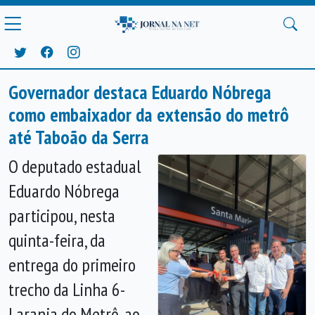
Governador destaca Eduardo Nóbrega
como embaixador da extensão do metrô
até Taboão da Serra
O deputado estadual
Eduardo Nóbrega
participou, nesta
quinta-feira, da
entrega do primeiro
trecho da Linha 6-
Laranja do Metrô, ao