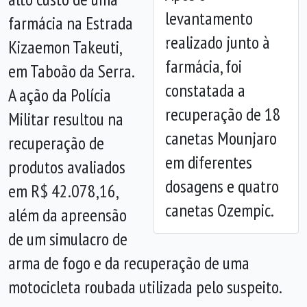
levantamento
farmácia na Estrada
realizado junto à
Kizaemon Takeuti,
Anterior
Próx
farmácia, foi
em Taboão da Serra.
constatada a
A ação da Polícia
recuperação de 18
Militar resultou na
canetas Mounjaro
recuperação de
em diferentes
produtos avaliados
dosagens e quatro
em R$ 42.078,16,
canetas Ozempic.
além da apreensão
de um simulacro de
arma de fogo e da recuperação de uma
motocicleta roubada utilizada pelo suspeito.