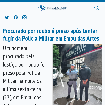
Procurado por roubo é preso após tentar
fugir da Polícia Militar em Embu das Artes
Um homem
procurado pela
Justiça por roubo foi
preso pela Polícia
Militar na noite da
última sexta-feira
(27), em Embu das
Anterior
Próx