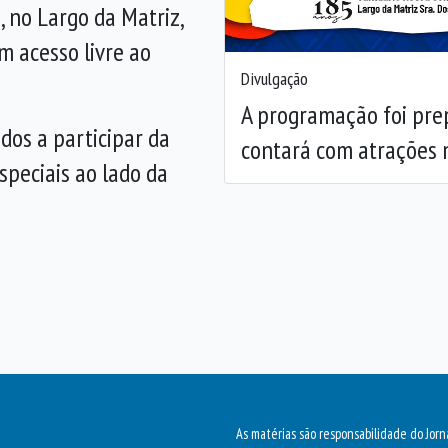
, no Largo da Matriz,
m acesso livre ao
Divulgação
A programação foi prep
dos a participar da
contará com atrações m
peciais ao lado da
As matérias são responsabilidade do Jorn