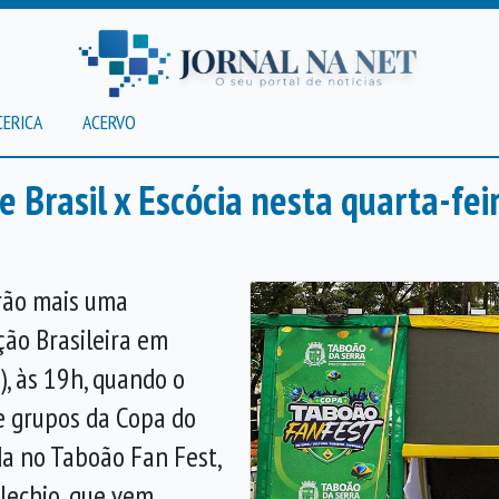
CERICA
ACERVO
 Brasil x Escócia nesta quarta-fei
erão mais uma
ão Brasileira em
), às 19h, quando o
de grupos da Copa do
da no Taboão Fan Fest,
ilechio, que vem