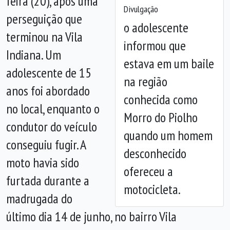
feira (20), após uma
Divulgação
perseguição que
o adolescente
terminou na Vila
Anterior
Próx
informou que
Indiana. Um
estava em um baile
adolescente de 15
na região
anos foi abordado
conhecida como
no local, enquanto o
Morro do Piolho
condutor do veículo
quando um homem
conseguiu fugir. A
desconhecido
moto havia sido
ofereceu a
furtada durante a
motocicleta.
madrugada do
último dia 14 de junho, no bairro Vila