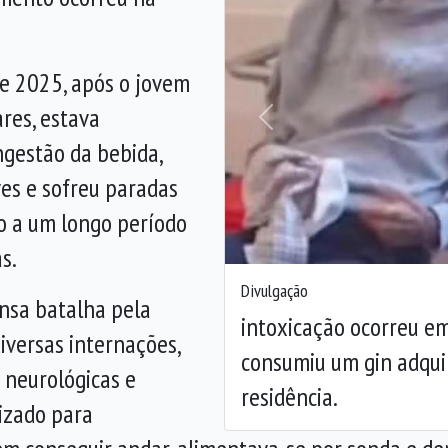
e 2025, após o jovem
res, estava
Anterior
ngestão da bebida,
es e sofreu paradas
do a um longo período
s.
Divulgação
nsa batalha pela
intoxicação ocorreu e
iversas internações,
consumiu um gin adqui
e neurológicas e
residência.
izado para