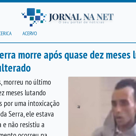
CERICA
ACERVO
Serra morre após quase dez meses 
ulterado
s, morreu no último
ez meses lutando
s por uma intoxicação
da Serra, ele estava
 e não resistiu a
mento ocorreu na