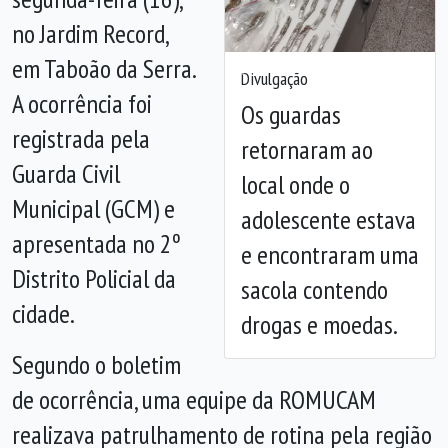
no Jardim Record,
em Taboão da Serra.
Anterior
Próx
Divulgação
A ocorrência foi
Os guardas
registrada pela
retornaram ao
Guarda Civil
local onde o
Municipal (GCM) e
adolescente estava
apresentada no 2º
e encontraram uma
Distrito Policial da
sacola contendo
cidade.
drogas e moedas.
Segundo o boletim
de ocorrência, uma equipe da ROMUCAM
realizava patrulhamento de rotina pela região