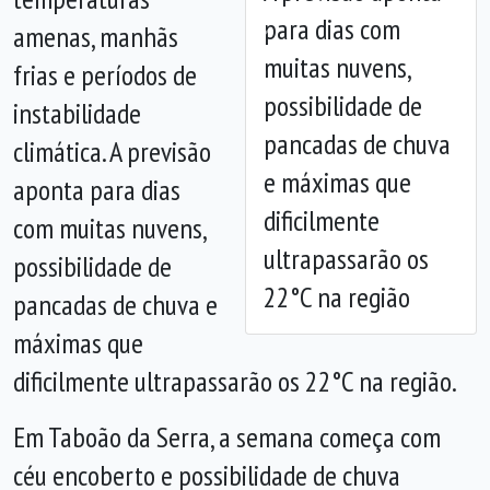
para dias com
amenas, manhãs
Anterior
Próx
muitas nuvens,
frias e períodos de
possibilidade de
instabilidade
pancadas de chuva
climática. A previsão
e máximas que
aponta para dias
dificilmente
com muitas nuvens,
ultrapassarão os
possibilidade de
22°C na região
pancadas de chuva e
máximas que
dificilmente ultrapassarão os 22°C na região.
Em Taboão da Serra, a semana começa com
céu encoberto e possibilidade de chuva