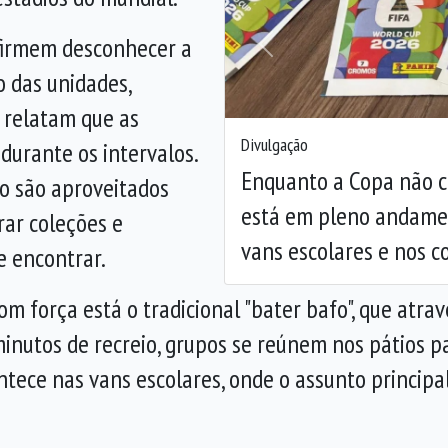
firmem desconhecer a
Anterior
o das unidades,
 relatam que as
Divulgação
urante os intervalos.
Enquanto a Copa não c
o são aproveitados
está em pleno andamen
rar coleções e
vans escolares e nos c
de encontrar.
om força está o tradicional "bater bafo", que atr
inutos de recreio, grupos se reúnem nos pátios pa
ece nas vans escolares, onde o assunto principal