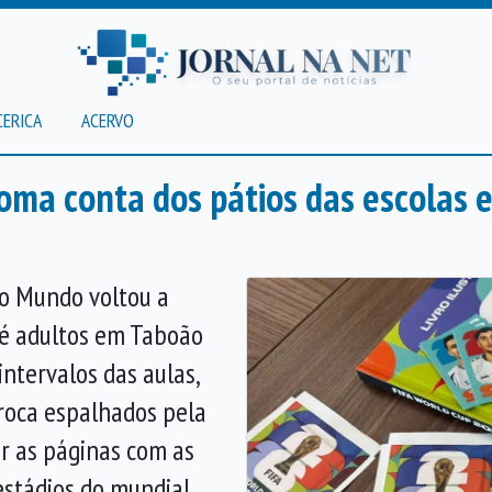
CERICA
ACERVO
oma conta dos pátios das escolas 
do Mundo voltou a
té adultos em Taboão
intervalos das aulas,
troca espalhados pela
ar as páginas com as
estádios do mundial.