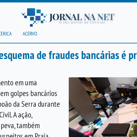
CERICA
ACERVO
e esquema de fraudes bancárias é p
mento em uma
 em golpes bancários
aboão da Serra durante
vil. A ação,
tapeva, também
suspeitos em Praia