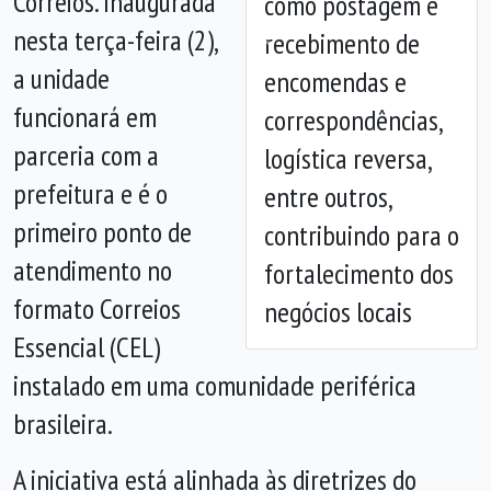
Correios. Inaugurada
como postagem e
nesta terça-feira (2),
recebimento de
Anterior
Próx
a unidade
encomendas e
funcionará em
correspondências,
parceria com a
logística reversa,
prefeitura e é o
entre outros,
primeiro ponto de
contribuindo para o
atendimento no
fortalecimento dos
formato Correios
negócios locais
Essencial (CEL)
instalado em uma comunidade periférica
brasileira.
A iniciativa está alinhada às diretrizes do