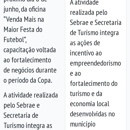
A atividade
junho, da oficina
realizada pelo
“Venda Mais na
Sebrae e Secretaria
Maior Festa do
de Turismo integra
Futebol”,
as ações de
Anterior
Próx
capacitação voltada
incentivo ao
ao fortalecimento
empreendedorismo
de negócios durante
e ao
o período da Copa.
fortalecimento do
turismo e da
A atividade realizada
economia local
pelo Sebrae e
desenvolvidas no
Secretaria de
município
Turismo integra as