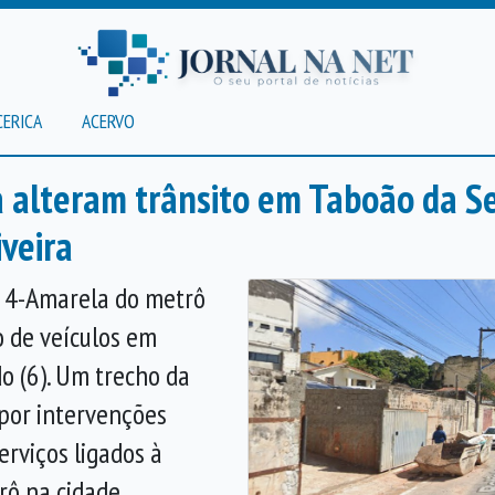
CERICA
ACERVO
 alteram trânsito em Taboão da Se
iveira
 4-Amarela do metrô
 de veículos em
o (6). Um trecho da
 por intervenções
erviços ligados à
rô na cidade.