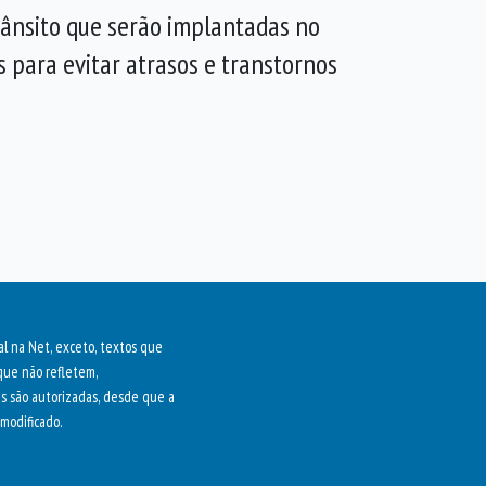
trânsito que serão implantadas no
s para evitar atrasos e transtornos
al na Net, exceto, textos que
que não refletem,
as são autorizadas, desde que a
modificado.