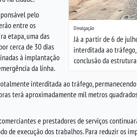
Anterior
sponsável pelo
erão entre os
Divulgação
ira etapa, uma das
Já a partir de 6 de jul
por cerca de 30 dias
interditada ao tráfeg
tinadas à implantação
conclusão da estrutura
emergência da linha.
rá totalmente interditada ao tráfego, permanecend
 obras terá aproximadamente mil metros quadrados
omerciantes e prestadores de serviços continuar
odo de execução dos trabalhos. Para reduzir os i