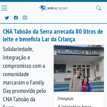
CNA Taboão da Serra arrecada 80 litros de
leite e beneficia Lar da Criança
Solidariedade,
integração e
compromisso com a
comunidade
marcaram o Family
Day promovido pelo
CNA Taboão da
Divulgação
Anterior
Próx
A iniciativa teve