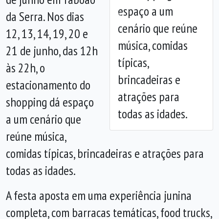
espaço a um
da Serra. Nos dias
Anterior
Próx
cenário que reúne
12, 13, 14, 19, 20 e
música, comidas
21 de junho, das 12h
típicas,
às 22h, o
brincadeiras e
estacionamento do
atrações para
shopping dá espaço
todas as idades.
a um cenário que
reúne música,
comidas típicas, brincadeiras e atrações para
todas as idades.
A festa aposta em uma experiência junina
completa, com barracas temáticas, food trucks,