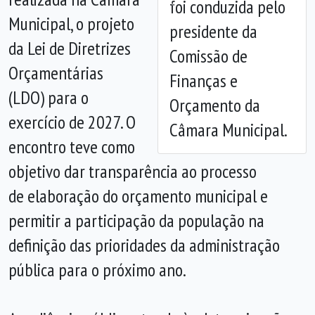
foi conduzida pelo
Anterior
Próx
Municipal, o projeto
presidente da
da Lei de Diretrizes
Comissão de
Orçamentárias
Finanças e
(LDO) para o
Orçamento da
exercício de 2027. O
Câmara Municipal.
encontro teve como
objetivo dar transparência ao processo
de elaboração do orçamento municipal e
permitir a participação da população na
definição das prioridades da administração
pública para o próximo ano.