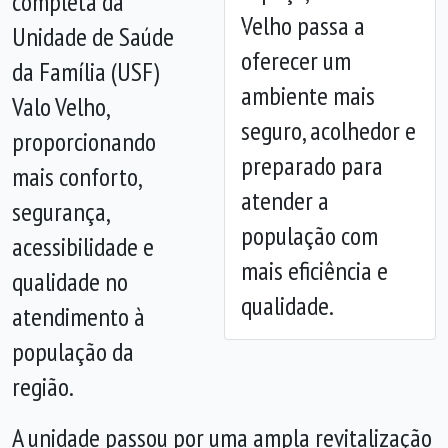
completa da
Velho passa a
Unidade de Saúde
Anterior
Próx
oferecer um
da Família (USF)
ambiente mais
Valo Velho,
seguro, acolhedor e
proporcionando
preparado para
mais conforto,
atender a
segurança,
população com
acessibilidade e
mais eficiência e
qualidade no
qualidade.
atendimento à
população da
região.
A unidade passou por uma ampla revitalização