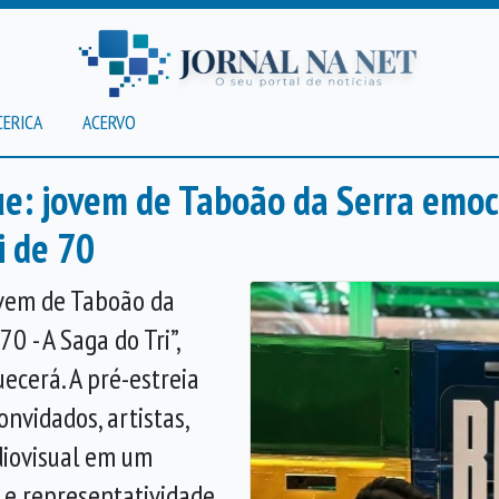
CERICA
ACERVO
ue: jovem de Taboão da Serra emoc
i de 70
jovem de Taboão da
0 - A Saga do Tri”,
ecerá. A pré-estreia
nvidados, artistas,
udiovisual em um
e representatividade.