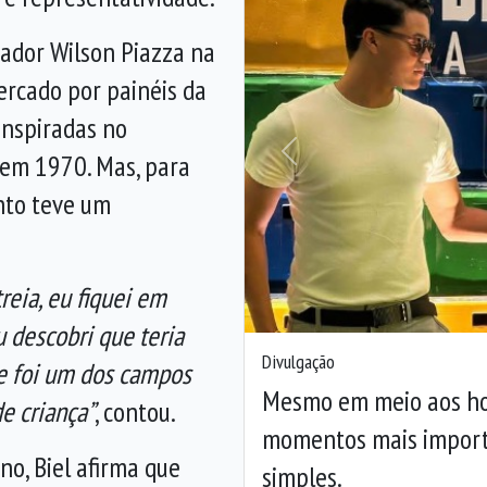
gador Wilson Piazza na
cercado por painéis da
inspiradas no
 em 1970. Mas, para
Anterior
nto teve um
reia, eu fiquei em
 descobri que teria
Divulgação
e foi um dos campos
Mesmo em meio aos hol
e criança”
, contou.
momentos mais importa
o, Biel afirma que
simples.