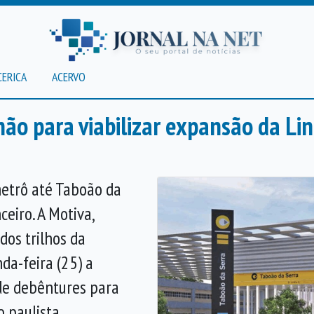
CERICA
ACERVO
lhão para viabilizar expansão da L
etrô até Taboão da
eiro. A Motiva,
os trilhos da
da-feira (25) a
de debêntures para
 paulista.