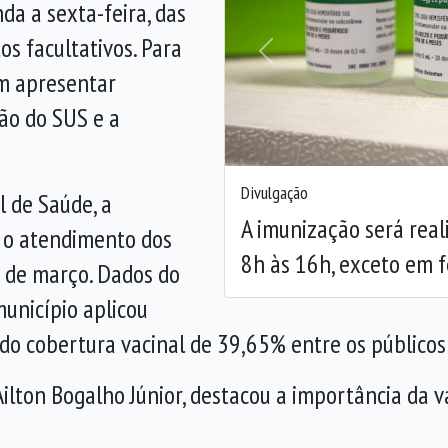
da a sexta-feira, das
os facultativos. Para
Anterior
em apresentar
tão do SUS e a
Divulgação
l de Saúde, a
A imunização será real
 o atendimento dos
8h às 16h, exceto em f
28 de março. Dados do
unicípio aplicou
do cobertura vacinal de 39,65% entre os públicos p
 Ailton Bogalho Júnior, destacou a importância da