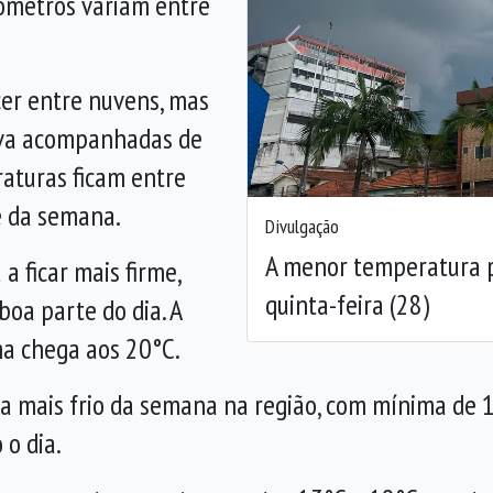
ômetros variam entre
Anterior
ecer entre nuvens, mas
uva acompanhadas de
raturas ficam entre
e da semana.
Divulgação
A menor temperatura p
 a ficar mais firme,
quinta-feira (28)
oa parte do dia. A
ma chega aos 20°C.
 dia mais frio da semana na região, com mínima de
o dia.