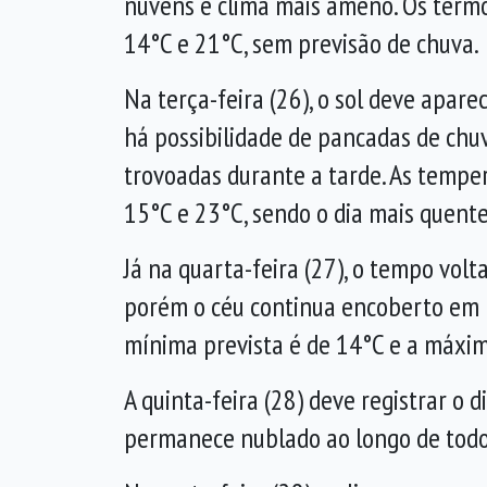
nuvens e clima mais ameno. Os term
14°C e 21°C, sem previsão de chuva.
Na terça-feira (26), o sol deve apar
há possibilidade de pancadas de ch
trovoadas durante a tarde. As tempe
15°C e 23°C, sendo o dia mais quent
Já na quarta-feira (27), o tempo volta
porém o céu continua encoberto em b
mínima prevista é de 14°C e a máxi
A quinta-feira (28) deve registrar o
permanece nublado ao longo de todo 