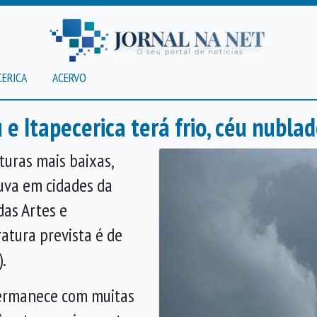
CERICA
ACERVO
 Itapecerica terá frio, céu nubla
uras mais baixas,
uva em cidades da
as Artes
e
atura prevista é de
.
permanece com muitas