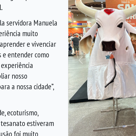
.
la servidora Manuela
eriência muito
aprender e vivenciar
as e entender como
 experiência
Anterior
iar nosso
ara a nossa cidade”,
e, ecoturismo,
artesanato estiveram
usão foi muito