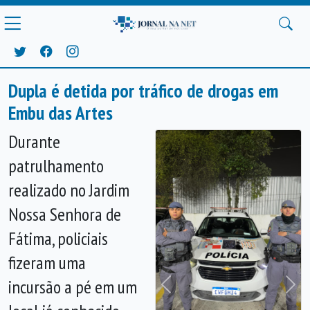
Dupla é detida por tráfico de drogas em
Embu das Artes
Durante
patrulhamento
realizado no Jardim
Nossa Senhora de
Fátima, policiais
fizeram uma
incursão a pé em um
Anterior
Próx