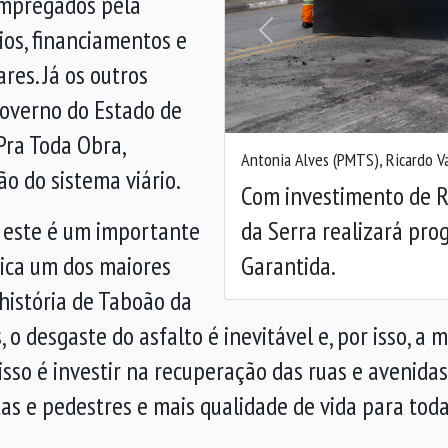
empregados pela
ios, financiamentos e
Anterior
es. Já os outros
overno do Estado de
Pra Toda Obra,
Antonia Alves (PMTS), Ricardo V
o do sistema viário.
Com investimento de R
da Serra realizará pro
a este é um importante
Garantida.
ica um dos maiores
história de Taboão da
, o desgaste do asfalto é inevitável e, por isso, a
sso é investir na recuperação das ruas e avenida
tas e pedestres e mais qualidade de vida para toda