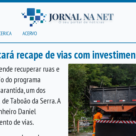
CERICA
ACERVO
icará recape de vias com investime
tende recuperar ruas e
eio do programa
Garantida, um dos
 de Taboão da Serra. A
enheiro Daniel
nto de vias.