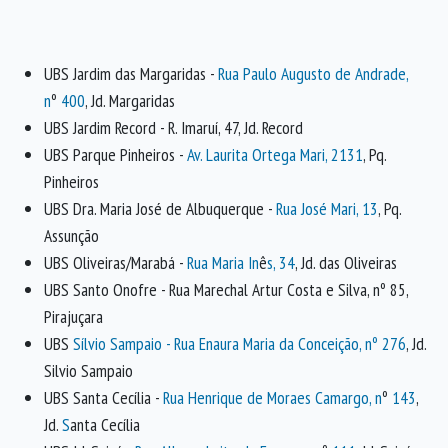
UBS Jardim das Margaridas -
Rua Paulo Augusto de Andrade,
n
º
400
, Jd. Margaridas
UBS Jardim Record - R. Imaruí, 47, Jd. Record
UBS Parque Pinheiros -
Av. Laurita Ortega Mari, 2131
, Pq.
Pinheiros
UBS Dra. Maria José de Albuquerque -
Rua José Mari, 13
, Pq.
Assunção
UBS Oliveiras/Marabá -
Rua Maria In
ê
s, 34
, Jd. das Oliveiras
UBS Santo Onofre - Rua Marechal Artur Costa e Silva, nº 85,
Pirajuçara
UBS
Sílvio Sampaio - Rua Enaura Maria da Conceição, nº 276
, Jd.
Silvio Sampaio
UBS Santa Cecília -
Rua Henrique de Moraes Camargo, n
º
143
,
Jd.
S
anta Cecília