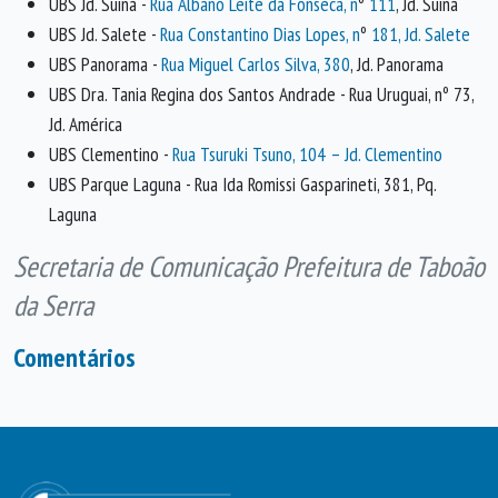
UBS Jd. Suiná -
Rua Albano Leite da Fonseca, n
º
111
, Jd. Suiná
UBS Jd. Salete -
Rua Constantino Dias Lopes, n
º
181, Jd. Salete
UBS Panorama -
Rua Miguel Carlos Silva, 380
, Jd. Panorama
UBS Dra. Tania Regina dos Santos Andrade - Rua Uruguai, nº 73,
Jd. América
UBS Clementino -
Rua Tsuruki Tsuno, 104 – Jd. Clementino
UBS Parque Laguna - Rua Ida Romissi Gasparineti, 381, Pq.
Laguna
Secretaria de Comunicação Prefeitura de Taboão
da Serra
Comentários