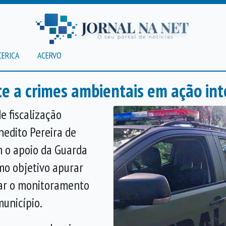
CERICA
ACERVO
te a crimes ambientais em ação i
e fiscalização
nedito Pereira de
m o apoio da Guarda
omo objetivo apurar
çar o monitoramento
município.