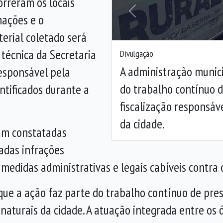
orreram os locais
Anterior
mações e o
erial coletado será
técnica da Secretaria
Divulgação
A administração munici
esponsável pela
do trabalho contínuo 
ntificados durante a
fiscalização responsáv
da cidade.
jam constatadas
radas infrações
medidas administrativas e legais cabíveis contra 
ue a ação faz parte do trabalho contínuo de pres
naturais da cidade. A atuação integrada entre os 