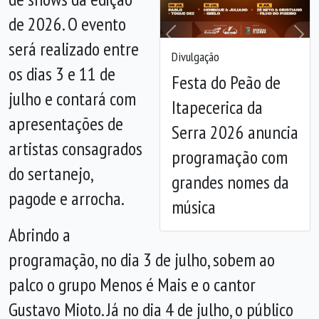
de 2026. O evento
Anterior
Próx
será realizado entre
Divulgação
os dias 3 e 11 de
Festa do Peão de
julho e contará com
Itapecerica da
apresentações de
Serra 2026 anuncia
artistas consagrados
programação com
do sertanejo,
grandes nomes da
pagode e arrocha.
música
Abrindo a
programação, no dia 3 de julho, sobem ao
palco o grupo Menos é Mais e o cantor
Gustavo Mioto. Já no dia 4 de julho, o público