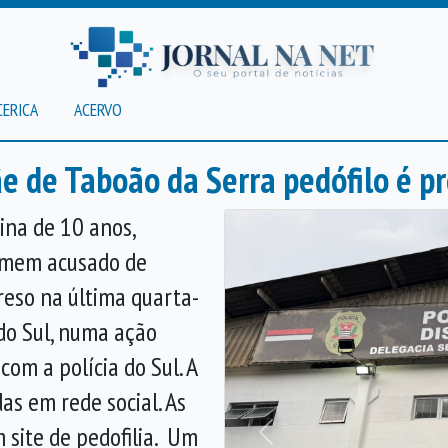
CERICA
ACERVO
 de Taboão da Serra pedófilo é pr
na de 10 anos,
omem acusado de
preso na última quarta-
do Sul, numa ação
om a polícia do Sul. A
as em rede social. As
 site de pedofilia. Um
Anterior