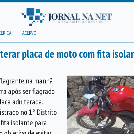
CERICA
ACERVO
erar placa de moto com fita isola
flagrante na manhã
ra após ser flagrado
aca adulterada.
strado no 1º Distrito
 fita isolante para
o objetivo de evitar