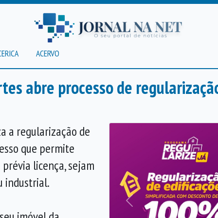
CERICA
ACERVO
tes abre processo de regularizaçã
za a regularização de
cesso que permite
 prévia licença, sejam
u industrial.
Anterior
 seu imóvel da