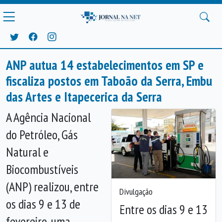
ANP autua 14 estabelecimentos em SP e
fiscaliza postos em Taboão da Serra, Embu
das Artes e Itapecerica da Serra
A Agência Nacional
do Petróleo, Gás
Natural e
Biocombustíveis
(ANP) realizou, entre
Divulgação
os dias 9 e 13 de
Entre os dias 9 e 13
Anterior
Próx
fevereiro, uma