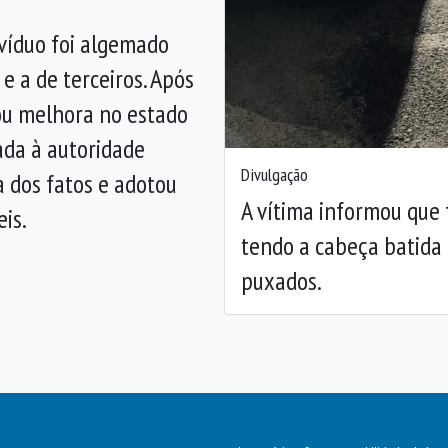
ivíduo foi algemado
 e a de terceiros. Após
ou melhora no estado
ada à autoridade
Divulgação
a dos fatos e adotou
A vítima informou que 
eis.
tendo a cabeça batida 
puxados.