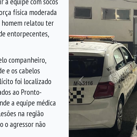
ir a equipe com socos
força física moderada
 o homem relatou ter
 de entorpecentes,
pelo companheiro,
de e os cabelos
ícito foi localizado
Anterior
dos ao Pronto-
onde a equipe médica
lesões na região
o o agressor não