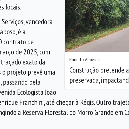
 locais.
Anterior
 Serviços, vencedora
aposo, é a
O contrato de
 março de 2025, com
Rodolfo Almeida
O traçado exato da
Construção pretende a
s o projeto prevê uma
preservada, impactand
a, passando pela
venida Ecologista João
rique Franchini, até chegar à Régis. Outro trajet
ngindo a Reserva Florestal do Morro Grande em Co