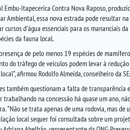
l Embu-Itapecerica Contra Nova Raposo, produzid
r Ambiental, essa nova estrada pode resultar na
r cursos d’água essenciais para os mananciais da
pécies da fauna local.
 presença de pelo menos 19 espécies de mamífer
to do tráfego de veículos podem levar à redução
ocal”, afirmou Rodolfo Almeida, conselheiro da SE
s também questionam a falta de transparência e 
ar trabalhando na concessão há quase um ano, nã
erra. “Não se trata apenas de uma rodovia, mas d
ulação local sequer foi consultada sobre um proje
mou Adriana Abelhão, representante da ONG Preser