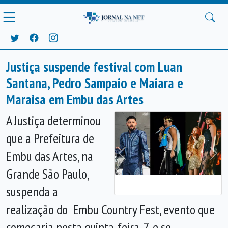
Justiça suspende festival com Luan
Santana, Pedro Sampaio e Maiara e
Maraisa em Embu das Artes
A Justiça determinou
que a Prefeitura de
Embu das Artes, na
Anterior
Próx
Grande São Paulo,
suspenda a
realização do Embu Country Fest, evento que
começaria nesta quinta-feira, 7, e se