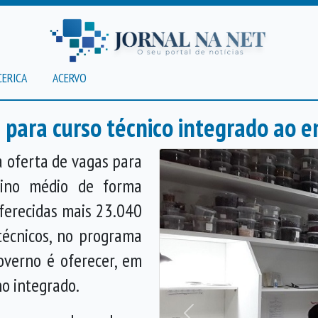
CERICA
ACERVO
 para curso técnico integrado ao 
a oferta de vagas para
sino médio de forma
oferecidas mais 23.040
técnicos, no programa
overno é oferecer, em
no integrado.