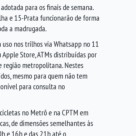
adotada para os finais de semana.
elha e 15-Prata funcionarão de forma
oda a madrugada.
a uso nos trilhos via Whatsapp no 11
 Apple Store, ATMs distribuídas por
e região metropolitana. Nestes
ápidos, mesmo para quem não tem
ponível para consulta no
icicletas no Metrô e na CPTM em
ricas, de dimensões semelhantes às
0h e 16h e das 21h até o