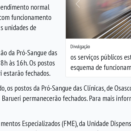
atendimento normal
Anterior
, com funcionamento
as unidades de
Divulgação
ação da Pró-Sangue das
os serviços públicos e
 8h às 16h. Os postos
esquema de funcionam
i estarão fechados.
do, os postos da Pró-Sangue das Clínicas, de Osas
 Barueri permanecerão fechados. Para mais inform
amentos Especializados (FME), da Unidade Dispen