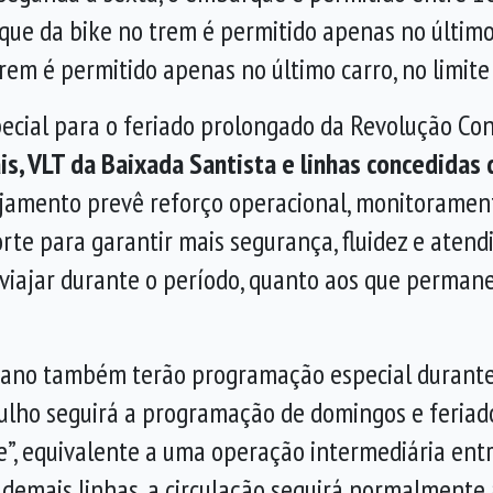
e da bike no trem é permitido apenas no último ca
em é permitido apenas no último carro, no limite 
cial para o feriado prolongado da Revolução Con
is, VLT da Baixada Santista e linhas concedidas
anejamento prevê reforço operacional, monitora
rte para garantir mais segurança, fluidez e aten
viajar durante o período, quanto aos que permane
tano também terão programação especial durante 
ulho seguirá a programação de domingos e feriados
”, equivalente a uma operação intermediária entr
s demais linhas, a circulação seguirá normalmente 