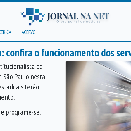
CERICA
ACERVO
o: confira o funcionamento dos ser
itucionalista de
e São Paulo nesta
 estaduais terão
mento.
a e programe-se.