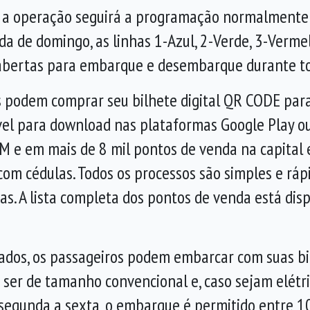
, a operação seguirá a programação normalmente 
da de domingo, as linhas 1-Azul, 2-Verde, 3-Verm
s abertas para embarque e desembarque durante t
os podem comprar seu bilhete digital QR CODE par
vel para download nas plataformas Google Play ou
M e em mais de 8 mil pontos de venda na capital 
com cédulas. Todos os processos são simples e r
as. A lista completa dos pontos de venda está dis
iados, os passageiros podem embarcar com suas b
m ser de tamanho convencional e, caso sejam elét
e segunda a sexta, o embarque é permitido entre 1