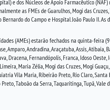
ital) e dos Núcleos de Apoio Farmacêutico (NAF) n
rmalmente as FMEs de Guarulhos, Mogi das Cruzes, 
o Bernardo do Campo e Hospital João Paulo II. A
dades (AMEs) estarão fechados na quinta-feira (9).
e, Amparo, Andradina, Araçatuba, Assis, Atibaia, 
a, Dracena, Fernandópolis, Franca, Idoso Oeste, Id
 Limeira, Maria Zélia, Mogi das Cruzes, Mogi Guaçu,
iatria Vila Maria, Ribeirão Preto, Rio Claro, Santa
o Preto, Taboão da Serra, Taquaritinga, Tupã, Vale