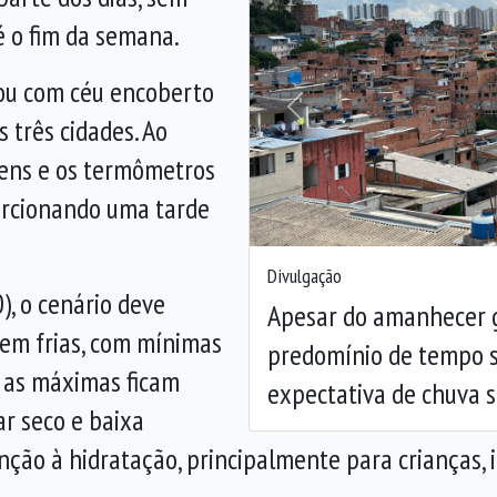
é o fim da semana.
çou com céu encoberto
Anterior
 três cidades. Ao
vens e os termômetros
orcionando uma tarde
Divulgação
0), o cenário deve
Apesar do amanhecer ge
em frias, com mínimas
predomínio de tempo s
 as máximas ficam
expectativa de chuva s
ar seco e baixa
nção à hidratação, principalmente para crianças,