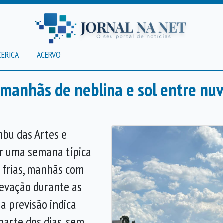
CERICA
ACERVO
manhãs de neblina e sol entre nu
mbu das Artes e
ar uma semana típica
 frias, manhãs com
evação durante as
a previsão indica
arte dos dias, sem