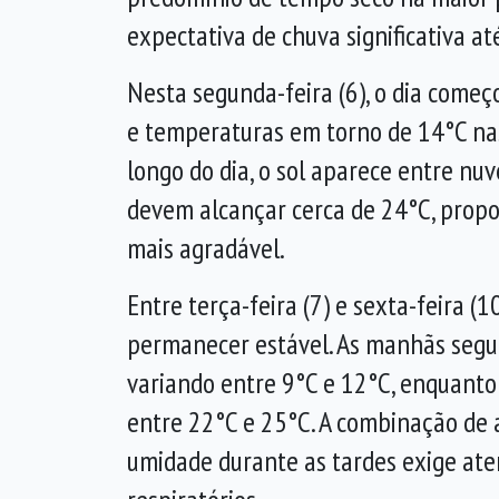
expectativa de chuva significativa at
Nesta segunda-feira (6), o dia come
e temperaturas em torno de 14°C nas
longo do dia, o sol aparece entre nu
devem alcançar cerca de 24°C, prop
mais agradável.
Entre terça-feira (7) e sexta-feira (1
permanecer estável. As manhãs segu
variando entre 9°C e 12°C, enquanto
entre 22°C e 25°C. A combinação de 
umidade durante as tardes exige ate