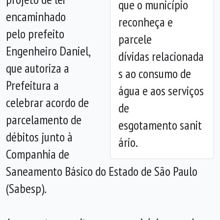
que o município
encaminhado
reconheça e
Anterior
Próx
pelo prefeito
parcele
Engenheiro Daniel,
dívidas relacionada
que autoriza a
s ao consumo de
Prefeitura a
água e aos serviços
celebrar acordo de
de
parcelamento de
esgotamento sanit
débitos junto à
ário.
Companhia de
Saneamento Básico do Estado de São Paulo
(Sabesp).