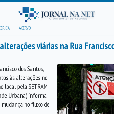
CERICA
ACERVO
 alterações viárias na Rua Francis
ancisco dos Santos,
ntos às alterações no
 no local pela SETRAM
dade Urbana) informa
a mudança no fluxo de
Anterior