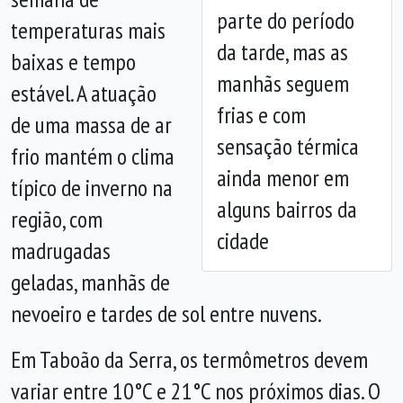
parte do período
temperaturas mais
Anterior
Próx
da tarde, mas as
baixas e tempo
manhãs seguem
estável. A atuação
frias e com
de uma massa de ar
sensação térmica
frio mantém o clima
ainda menor em
típico de inverno na
alguns bairros da
região, com
cidade
madrugadas
geladas, manhãs de
nevoeiro e tardes de sol entre nuvens.
Em Taboão da Serra, os termômetros devem
variar entre 10°C e 21°C nos próximos dias. O