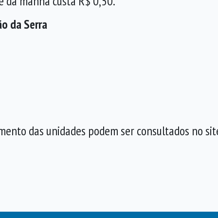
fé da manhã custa R$ 0,50.
o da Serra
mento das unidades podem ser consultados no site