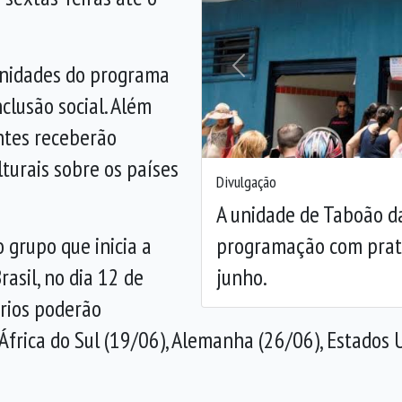
 unidades do programa
Anterior
nclusão social. Além
antes receberão
turais sobre os países
Divulgação
A unidade de Taboão da
programação com pratos
 grupo que inicia a
junho.
asil, no dia 12 de
ários poderão
África do Sul (19/06), Alemanha (26/06), Estados 