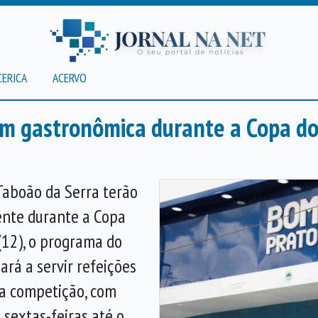
CERICA
ACERVO
m gastronômica durante a Copa d
Taboão da Serra terão
ente durante a Copa
 (12), o programa do
rá a servir refeições
da competição, com
 sextas-feiras até o