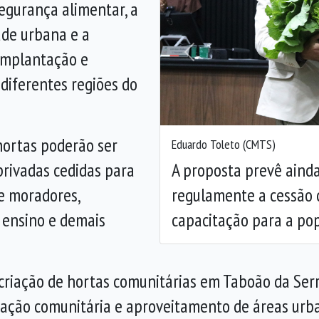
egurança alimentar, a
ade urbana e a
implantação e
Anterior
diferentes regiões do
hortas poderão ser
Eduardo Toleto (CMTS)
A proposta prevê ainda
privadas cedidas para
regulamente a cessão 
de moradores,
capacitação para a po
e ensino e demais
 a criação de hortas comunitárias em Taboão da S
ação comunitária e aproveitamento de áreas urbana