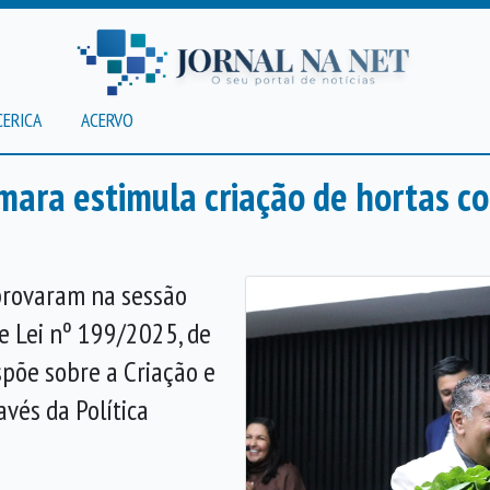
CERICA
ACERVO
mara estimula criação de hortas c
provaram na sessão
 de Lei nº 199/2025, de
spõe sobre a Criação e
avés da Política