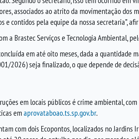
ão. Segundo o secretário, isso tem ocorrido em v
res, associados ao atrito da movimentação dos m
s e contidos pela equipe da nossa secretaria”, a
om a Brastec Serviços e Tecnologia Ambiental, pe
oncluída em até oito meses, dada a quantidade mat
-001/2026) seja finalizado, o que depende de decisã
struções em locais públicos é crime ambiental, co
ticas em
aprovataboao.ts.sp.gov.br
.
am com dois Ecopontos, localizados no Jardins Ira