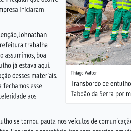
mpresa iniciaram
Anterior
tenção, Johnathan
Prefeitura trabalha
ndo assumimos, boa
lho já estava aqui.
Thiago Walter
oção desses materiais.
Transbordo de entulho 
ra fechamos esse
Taboão da Serra por m
celeridade aos
tulho se tornou pauta nos veículos de comunicaçã