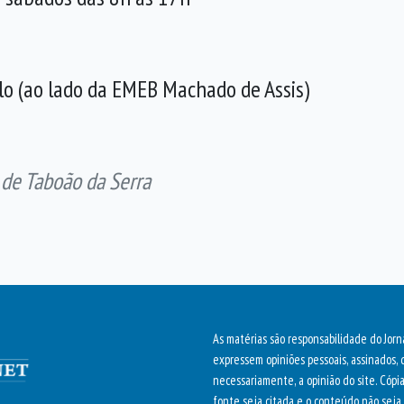
ulo (ao lado da EMEB Machado de Assis)
 de Taboão da Serra
As matérias são responsabilidade do Jorn
expressem opiniões pessoais, assinados, 
necessariamente, a opinião do site. Cópi
fonte seja citada e o conteúdo não seja 