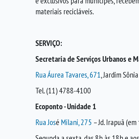
e exclusivos para munícipes, recebem
materiais recicláveis.
SERVIÇO:
Secretaria de Serviços Urbanos e 
Rua Áurea Tavares, 671
, Jardim Sônia
Tel. (11) 4788-4100
Ecoponto - Unidade 1
Rua Jos
é
Milani, 275
– Jd. Irapuã (em
Segunda a sexta, das 8h às 18h e ao