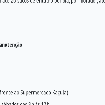
 até 20 sacos de entulho por dia, por morador, al
Manutenção
 frente ao Supermercado Kaçula)
s sábados das 8h às 17h