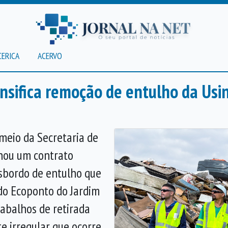
CERICA
ACERVO
ensifica remoção de entulho da Us
 meio da Secretaria de
hou um contrato
sbordo de entulho que
 do Ecoponto do Jardim
trabalhos de retirada
te irregular que ocorre