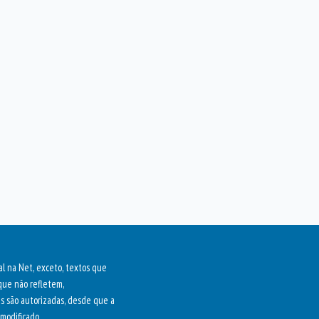
al na Net, exceto, textos que
que não refletem,
as são autorizadas, desde que a
modificado.