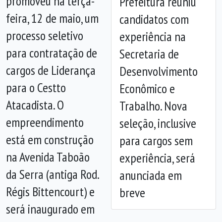
promoveu na terça-
Prefeitura reuniu
feira, 12 de maio, um
candidatos com
processo seletivo
experiência na
Anterior
Próx
para contratação de
Secretaria de
cargos de Liderança
Desenvolvimento
para o Cestto
Econômico e
Atacadista. O
Trabalho. Nova
empreendimento
seleção, inclusive
está em construção
para cargos sem
na Avenida Taboão
experiência, será
da Serra (antiga Rod.
anunciada em
Régis Bittencourt) e
breve
será inaugurado em