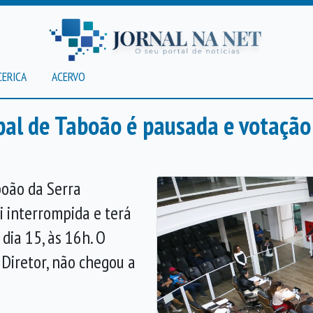
CERICA
ACERVO
al de Taboão é pausada e votação 
boão da Serra
oi interrompida e terá
dia 15, às 16h. O
 Diretor, não chegou a