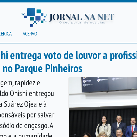
CERICA
ACERVO
hi entrega voto de louvor a profis
 no Parque Pinheiros
gem, rapidez e
aldo Onishi entregou
a Suárez Ojea e à
ponsáveis por salvar
sódio de engasgo. A
smo e a humanidade