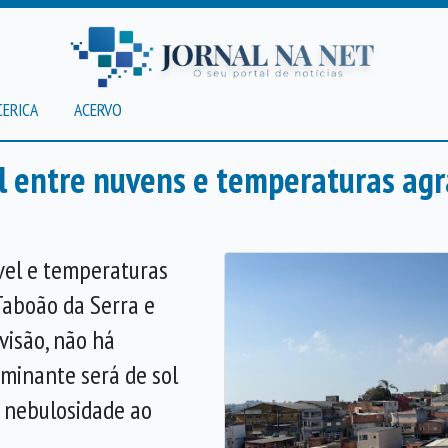
CERICA
ACERVO
l entre nuvens e temperaturas ag
vel e temperaturas
Taboão da Serra e
visão, não há
ominante será de sol
 nebulosidade ao