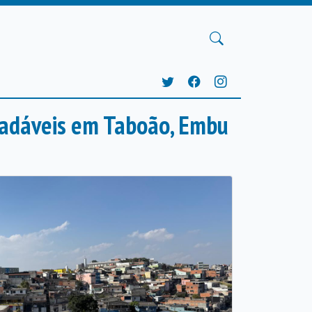
radáveis em Taboão, Embu