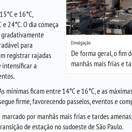
Anterior
15°C e 16°C,
 e 24°C. O dia começa
e gradativamente
Divulgação
radável para
De forma geral, o fim
em registrar rajadas
manhãs mais frias e t
intensificar a
entos.
 As mínimas ficam entre 14°C e 16°C, e as máxim
segue firme, favorecendo passeios, eventos e com
á marcado por manhãs mais frias e tardes amenas
transição de estação no sudoeste de São Paulo.