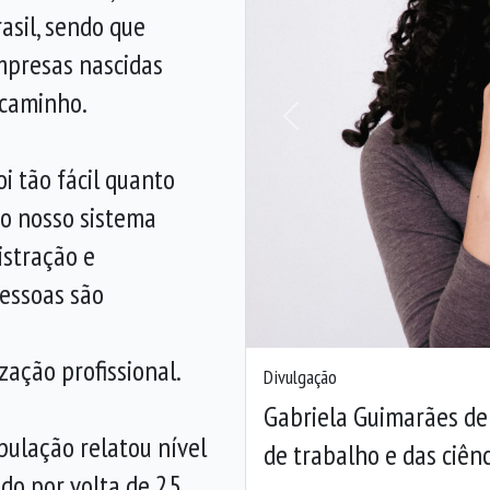
asil, sendo que
presas nascidas
 caminho.
Anterior
i tão fácil quanto
o nosso sistema
istração e
pessoas são
ação profissional.
Divulgação
Gabriela Guimarães de
ulação relatou nível
de trabalho e das ciênc
do por volta de 25