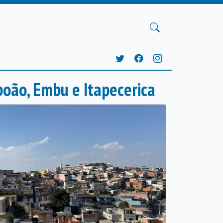
boão, Embu e Itapecerica